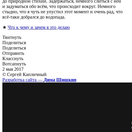
до природной стихии. Задержаться, немного слиться с ней
и задуматься обо всём, что происходит вокруг. Немного
стыдно, что я чуть не упустил этот момент и очень рад, что
всё-таки добрался до водопада.
★
Что к чему и зачем я это делаю
Твитнуть
Поделиться
Поделиться
Отправить
Класснуть
Вотсапнуть
2 мая 2017
© Сергей Капличный
Разработка сайта —
Дима Шишкин