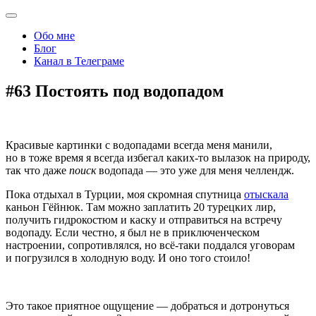
Обо мне
Блог
Канал в Телеграме
#63 Постоять под водопадом
Красивые картинки с водопадами всегда меня манили,
но в тоже время я всегда избегал каких-то вылазок на природу,
так что даже
поиск
водопада — это уже для меня челлендж.
Пока отдыхал в Турции, моя скромная спутница
отыскала
каньон Гёйнюк. Там можно заплатить 20 турецких лир,
получить гидрокостюм и каску и отправиться на встречу
водопаду. Если честно, я был не в приключенческом
настроении, сопротивлялся, но всё-таки поддался уговорам
и погрузился в холодную воду. И оно того стоило!
Это такое приятное ощущение — добраться и дотронуться