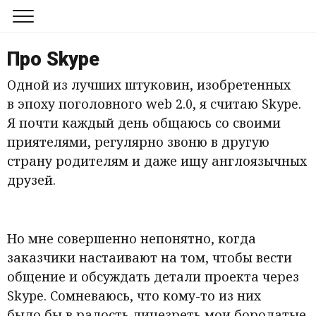
Обо мне
Про Skype
Блог
Одной из лучших штуковин, изобретенных
в эпоху поголовного web 2.0, я считаю Skype.
Канал в Телеграме
Я почти каждый день общаюсь со своими
приятелями, регулярно звоню в другую
страну родителям и даже ищу англоязычных
друзей.
Но мне совершенно непонятно, когда
заказчики настаивают на том, чтобы вести
общение и обсуждать детали проекта через
Skype. Сомневаюсь, что кому-то из них
было бы в радость лицезреть мои бородатые