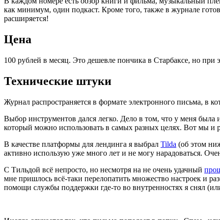
В каждом номере есть обзор книги и фильма, музыкальный плей
как минимум, один подкаст. Кроме того, также в журнале гото
расширяется!
Цена
100 рублей в месяц. Это дешевле пончика в Старбаксе, но при
Технические штуки
Журнал распространяется в формате электронного письма, в к
Выбор инструментов дался легко. Дело в том, что у меня была
который можно использовать в самых разных целях. Вот мы и 
В качестве платформы для лендинга я выбрал
Tilda
(
об этом ни
активно использую уже много лет и не могу нарадоваться. Очен
С Тильдой всё непросто, но несмотря на не очень удачный
про
мне пришлось всё-таки перелопатить множество настроек и разо
помощи службы поддержки где-то во внутренностях я снял
(
ил