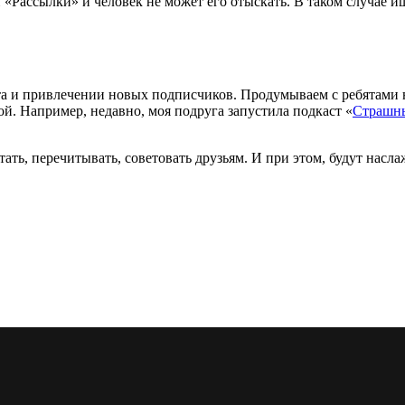
и
«
Рассылки» и человек не может его отыскать. В таком случае и
нта и привлечении новых подписчиков. Продумываем с ребятами
. Например, недавно, моя подруга запустила подкаст
«
Страшн
тать, перечитывать, советовать друзьям. И при этом, будут насл