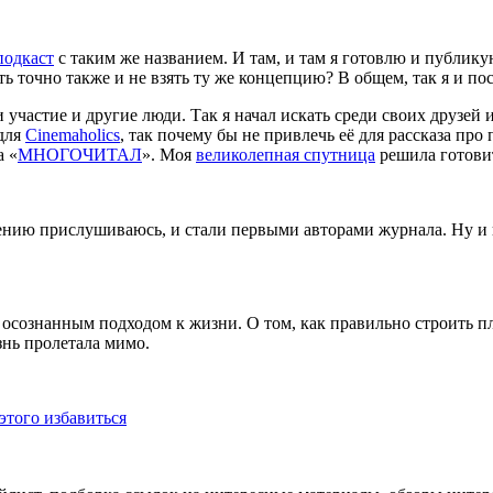
подкаст
с таким же названием. И там, и там я готовлю и публик
ь точно также и не взять ту же концепцию? В общем, так я и по
 участие и другие люди. Так я начал искать среди своих друзей 
для
Cinemaholics
, так почему бы не привлечь её для рассказа пр
а
«
МНОГОЧИТАЛ
». Моя
великолепная спутница
решила готови
мнению прислушиваюсь, и стали первыми авторами журнала. Ну и 
сознанным подходом к жизни. О том, как правильно строить пл
знь пролетала мимо.
этого избавиться