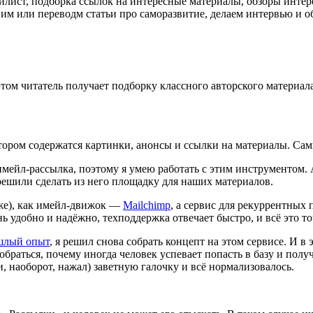
лист, подборка ссылок на интересные материалы, обзоры интерес
вим или переводм статьи про саморазвитие, делаем интервью и 
 этом читатель получает подборку классного авторского материа
отором содержатся картинки, анонсы и ссылки на материалы. С
 имейл-рассылка, поэтому я умею работать с этим инструментом.
решили сделать из него площадку для наших материалов.
же), как имейл-движок —
Mailchimp
, а сервис для рекуррентных
ь удобно и надёжно, техподдержка отвечает быстро, и всё это то
шлый опыт
, я решил снова собрать концепт на этом сервисе. И в
браться, почему иногда человек успевает попасть в базу и получ
и, наоборот, нажал) заветную галочку и всё нормализовалось.