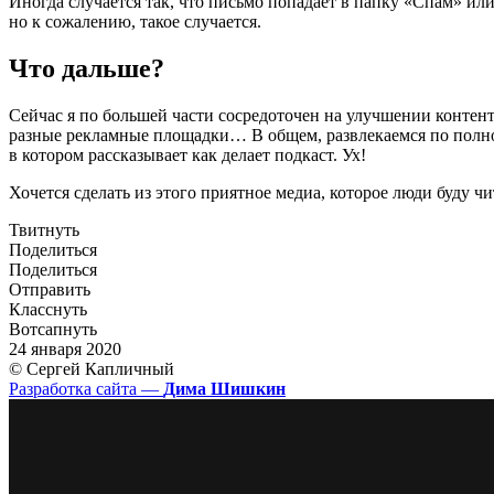
Иногда случается так, что письмо попадает в папку
«
Спам» ил
но к сожалению, такое случается.
Что дальше?
Сейчас я по большей части сосредоточен на улучшении конте
разные рекламные площадки… В общем, развлекаемся по полной
в котором рассказывает как делает подкаст. Ух!
Хочется сделать из этого приятное медиа, которое люди буду чи
Твитнуть
Поделиться
Поделиться
Отправить
Класснуть
Вотсапнуть
24 января 2020
© Сергей Капличный
Разработка сайта —
Дима Шишкин