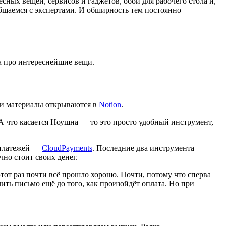
ных вещей, сервисов и гаджетов, обои для рабочего стола и,
общаемся с экспертами. И обширность тем постоянно
ла про интереснейшие вещи.
ами материалы открываются в
Notion
.
 А что касается Ноушна — то это просто удобный инструмент,
 платежей —
CloudPayments
. Последние два инструмента
чно стоит своих денег.
 этот раз почти всё прошло хорошо. Почти, потому что сперва
ить письмо ещё до того, как произойдёт оплата. Но при