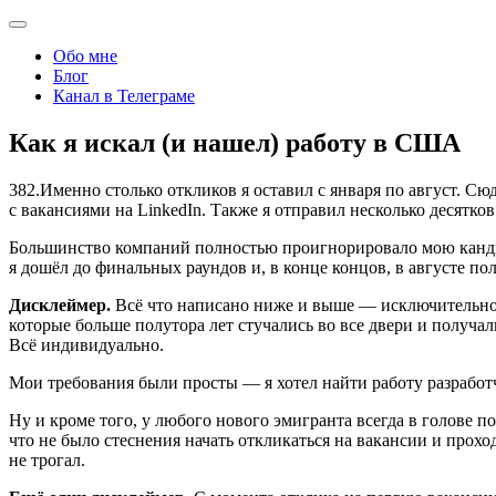
Обо мне
Блог
Канал в Телеграме
Как я искал
(
и нашел) работу в США
382.Именно столько откликов я оставил с января по август. Сю
с вакансиями на LinkedIn. Также я отправил несколько десятков
Большинство компаний полностью проигнорировало мою кандида
я дошёл до финальных раундов и, в конце концов, в августе п
Дисклеймер.
Всё что написано ниже и выше — исключительно м
которые больше полутора лет стучались во все двери и получали
Всё индивидуально.
Мои требования были просты — я хотел найти работу разрабо
Ну и кроме того, у любого нового эмигранта всегда в голове по
что не было стеснения начать откликаться на вакансии и прох
не трогал.