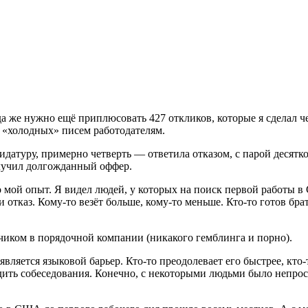
да же нужно ещё приплюсовать 427 откликов, которые я сделал ч
«
холодных» писем работодателям.
туру, примерно четверть — ответила отказом, с парой десятко
олучил долгожданный оффер.
ой опыт. Я видел людей, у которых на поиск первой работы в С
 отказ. Кому-то везёт больше, кому-то меньше. Кто-то готов бра
тчиком в порядочной компании
(
никакого гемблинга и порно).
является языковой барьер. Кто-то преодолевает его быстрее, кто-
одить собеседования. Конечно, с некоторыми людьми было непрос