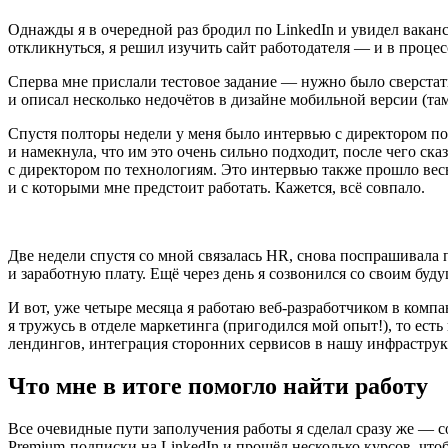
Однажды я в очередной раз бродил по LinkedIn и увидел вакан
откликнуться, я решил изучить сайт работодателя — и в процес
Сперва мне прислали тестовое задание — нужно было сверстать
и описал несколько недочётов в дизайне мобильной версии
(
та
Спустя полторы недели у меня было интервью с директором по
и намекнула, что им это очень сильно подходит, после чего ска
с директором по технологиям. Это интервью также прошло весь
и с которыми мне предстоит работать. Кажется, всё совпало.
Две недели спустя со мной связалась HR, снова поспрашивала
и заработную плату. Ещё через день я созвонился со своим бу
И вот, уже четыре месяца я работаю веб-разработчиком в комп
я тружусь в отделе маркетинга
(
пригодился мой опыт!), то ест
лендингов, интеграция сторонних сервисов в нашу инфрастру
Что мне в итоге помогло найти работу
Все очевидные пути заполучения работы я сделал сразу же — 
Premium-подписки на LinkedIn и прошёл несколько курсов, чтоб