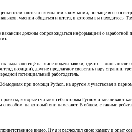
ценки отличаются от компании к компании, но чаще всего я встр
 навыков, умении общаться и штата, в котором вы находитесь. Та
 вакансии должны сопровождаться информацией о заработной пл
тит.
о их выдавали ещё на этапе подачи заявки, где-то — лишь посл
онтенд позиции), другие предлагают сверстать пару страниц, тр
очередной потенциальный работодатель.
 3d-моделях при помощи Python, на другом я участвовал в парн
ые проекты, которые считают себя вторым Гуглом и заваливают 
ем способом, на который они намекают. В общем, с такими ребята
приветственное видео. Ну я и расчехлил свою камеру и опыт со