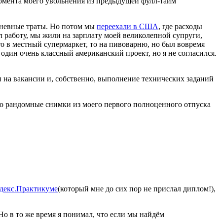
омента моего увольнения из предыдущей фулл-тайм
дневные траты. Но потом мы
переехали в США
, где расходы
л работу, мы жили на зарплату моей великолепной супруги,
 то в местный супермаркет, то на пивоварню, но был вовремя
 один очень классный американский проект, но я не согласился.
ки на вакансии и, собственно, выполнение технических заданий
то рандомные снимки из моего первого полноценного отпуска
декс.Практикуме
(который мне до сих пор не прислал диплом!),
 Но в то же время я понимал, что если мы найдём