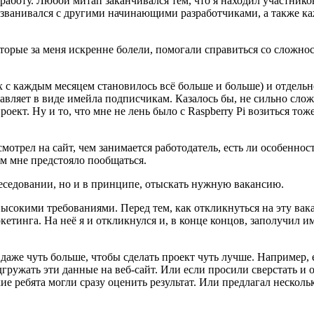
щу работу. Любой митап заканчивался тем, что я находил участн
созванивался с другими начинающими разработчиками, а также к
оторые за меня искренне болели, помогали справиться со сложно
х с каждым месяцем становилось всё больше и больше) и отдельн
равляет в виде имейла подписчикам. Казалось бы, не сильно слож
оект. Ну и то, что мне не лень было с Raspberry Pi возиться то
смотрел на сайт, чем занимается работодатель, есть ли особенно
ым мне предстояло пообщаться.
беседовании, но и в принципе, отыскать нужную вакансию.
высокими требованиями. Перед тем, как откликнуться на эту вак
етинга. На неё я и откликнулся и, в конце концов, заполучил им
л даже чуть больше, чтобы сделать проект чуть лучше. Например,
дгружать эти данные на веб-сайт. Или если просили сверстать и 
ие ребята могли сразу оценить результат. Или предлагал нескол