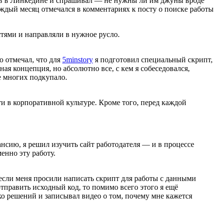
иков в Линкедине и спрашивал — не нужны ли им джуны вроде
аждый месяц отмечался в комментариях к посту о поиске работы
стями и направляли в нужное русло.
о отмечал, что для
5minstory
я подготовил специальный скрипт,
ная концепция, но абсолютно все, с кем я собеседовался,
же многих подкупало.
сти в корпоративной культуре. Кроме того, перед каждой
ансию, я решил изучить сайт работодателя — и в процессе
енно эту работу.
 если меня просили написать скрипт для работы с данными
отправить исходный код, то помимо всего этого я ещё
ько решений и записывал видео о том, почему мне кажется