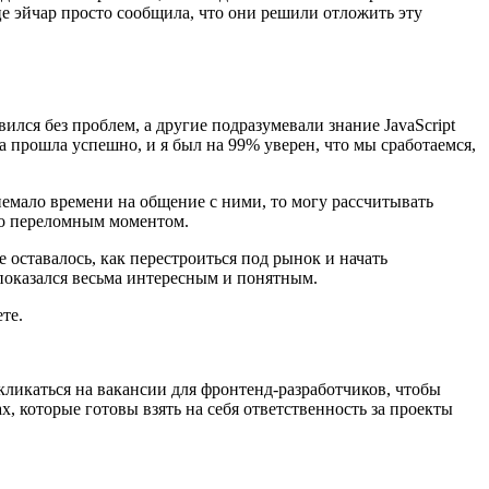
це эйчар просто сообщила, что они решили отложить эту
вился без проблем, а другие подразумевали знание JavaScript
ча прошла успешно, и я был на 99% уверен, что мы сработаемся,
л немало времени на общение с ними, то могу рассчитывать
ало переломным моментом.
 оставалось, как перестроиться под рынок и начать
 показался весьма интересным и понятным.
те.
ткликаться на вакансии для фронтенд-разработчиков, чтобы
х, которые готовы взять на себя ответственность за проекты