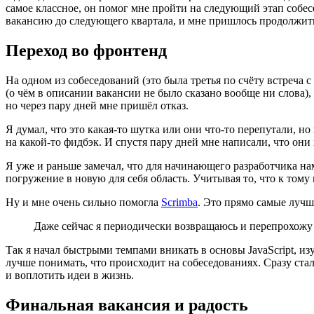
самое классное, он помог мне пройти на следующий этап собесе
вакансию до следующего квартала, и мне пришлось продолжит
Переход во фронтенд
На одном из собеседований
(
это была третья по счёту встреча 
(
о чём в описании вакансии не было сказано вообще ни слова), 
но через пару дней мне пришёл отказ.
Я думал, что это какая-то шутка или они что-то перепутали, но
на какой-то фидбэк. И спустя пару дней мне написали, что они
Я уже и раньше замечал, что для начинающего разработчика нам
погружение в новую для себя область. Учитывая то, что к том
Ну и мне очень сильно помогла
Scrimba
. Это прямо самые лучш
Даже сейчас я периодически возвращаюсь и перепрохожу
Так я начал быстрыми темпами вникать в основы JavaScript, и
лучше понимать, что происходит на собеседованиях. Сразу стал
и воплотить идеи в жизнь.
Финальная вакансия и радость