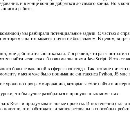
дования, и в конце концов добраться до самого конца. Но в кон
ь поиски работы.
с командой) мы разбирали потенциальные задачи. С частью я спра
с которым я на тот момент почти не был знаком. В целом, встре
 нет, мне действительно отказали. И я решил, что раз я потрати
 хотят найти человека с базовыми знаниями JavaScript. И это ст
ного больше вакансий в сфере фронтенда. Так что мне ничего не
у моменту у меня уже было понимание синтаксиса Python, JS мне
ие уроки по программированию, которые я смог найти в интерне
 уроки, чтобы лучше разобраться в пропущенных моментах.
зучать React и придумывать новые проекты. И постепенно стал о
о понятно, что работодатели заинтересованы в способных ребята