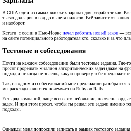
Зарплаты
В США одни из самых высоких зарплат для разработчиков. Рас
тысяч долларов в год до вычета налогов. Всё зависит от ваших
и наоборот.
Кстати, с осени в Нью-Йорке
начал работать новый закон
— все
на сайте потенциального работодателя кто, сколько и за что пла
Тестовые и собеседования
Почти на каждом собеседовании были тестовые задания. Где-т
просят прорешать миллион алгоритмических задач
(
даже на фр
подход и никогда не знаешь, какую проверку тебе предложит 
Так, на одном из собеседований мне предложили разобраться в
мы раскладывали стек почему-то на Ruby on Rails.
Есть ряд компаний, чаще всего это небольшие, но очень горд
задач. И при этом просят, чтобы ты решал эти задачи именно т
подходы.
Однажды меня попросили записать в рамках тестового задания 