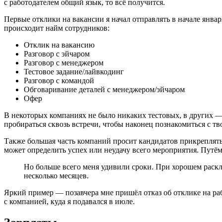
с работодателем общий язык, то всё получится.
Первые отклики на вакансии я начал отправлять в начале января
происходит найм сотрудников:
Отклик на вакансию
Разговор с эйчаром
Разговор с менеджером
Тестовое задание/лайвкодинг
Разговор с командой
Обговаривание деталей с менеджером/эйчаром
Офер
В некоторых компаниях не было никаких тестовых, в других — 
пробираться сквозь встречи, чтобы наконец познакомиться с 
Также большая часть компаний просит кандидатов прикреплять 
может определить успех или неудачу всего мероприятия. Путё
Но больше всего меня удивили сроки. При хорошем раскл
несколько месяцев.
Яркий пример — позавчера мне пришёл отказ об отклике на рабо
с компанией, куда я подавался в июле.