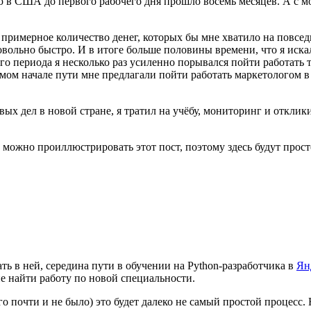
 в США до первого рабочего дня прошло восемь месяцев. А с м
примерное количество денег, которых бы мне хватило на повсе
овольно быстро. И в итоге больше половины времени, что я иска
ого периода я несколько раз усиленно порывался пойти работать
амом начале пути мне предлагали пойти работать маркетологом в
вых дел в новой стране, я тратил на учёбу, мониторинг и откли
можно проиллюстрировать этот пост, поэтому здесь будут прос
ть в ней, середина пути в обучении на Python-разработчика в
Ян
е найти работу по новой специальности.
го почти и не было) это будет далеко не самый простой процесс.