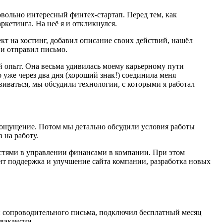
овольно интересный финтех-стартап. Перед тем, как
ркетинга. На неё я и откликнулся.
ект на хостинг, добавил описание своих действий, нашёл
 и отправил письмо.
й опыт. Она весьма удивилась моему карьерному пути
 уже через два дня
(
хороший знак!) соединила меня
виваться, мы обсудили технологии, с которыми я работал
роощущение. Потом мы детально обсудили условия работы
 на работу.
ностями в управлении финансами в компании. При этом
дит поддержка и улучшение сайта компании, разработка новых
он сопроводительного письма, подключил бесплатный месяц
 вакансии.