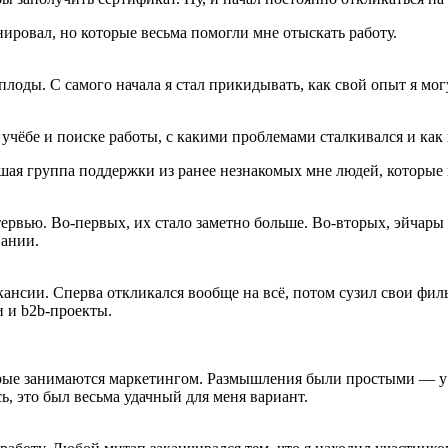
нировал, но которые весьма помогли мне отыскать работу.
плоды. С самого начала я стал прикидывать, как свой опыт я мог
в учёбе и поиске работы, с какими проблемами сталкивался и как
шая группа поддержки из ранее незнакомых мне людей, которые
нтервью. Во-первых, их стало заметно больше. Во-вторых, эйчар
пании.
ансии. Сперва откликался вообще на всё, потом сузил свои филь
и и b2b-проекты.
торые занимаются маркетингом. Размышления были простыми — у
ь, это был весьма удачный для меня вариант.