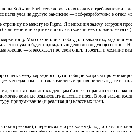
сию на Software Engineer с довольно высокими требованиями в д
се наткнулся на другую вакансию — веб-разработчика в отдел ма
 страницу по макету из Figma. Я выполнил задачу, загрузил про
м были нечёткие картинки и отсутствовали некоторые элементы)
 маркетингу. Мы созвонились и обсудили вакансию, задачи и мо
зала, что нужно будет подождать неделю до следующего этапа. Но
ма хорошо — я рассказал про свой опыт, проекты и желание раз
 про опыт, смену карьерного пути и общие вопросы про моё ми
дущем менеджером — познакомились и договорились о дате выхода
ании, которая помогает владельцам бизнеса справиться со слож
ь помогаю команде реализовать классные идеи. В мои задачи вхо
ктуру, придумывание
(
и реализация) классных идей.
составил резюме
(
и переписал его раз восемь), подготовил шабл
ы заполучить сертификат. Ну, и начал постоянно откликаться на