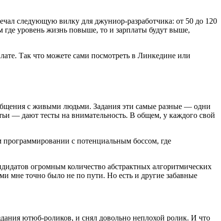
ечал следующую вилку для джуниор-разработчика: от 50 до 120
м где уровень жизнь повыше, то и зарплаты будут выше,
ате. Так что можете сами посмотреть в Линкедине или
е общения с живыми людьми. Задания эти самые разные — одни
етьи — дают тесты на внимательность. В общем, у каждого свой
ом программировании с потенциальным боссом, где
кандидатов огромным количество абстрактных алгоритмических
ми мне точно было не по пути. Но есть и другие забавные
здания ютюб-роликов, и снял довольно неплохой ролик. И что