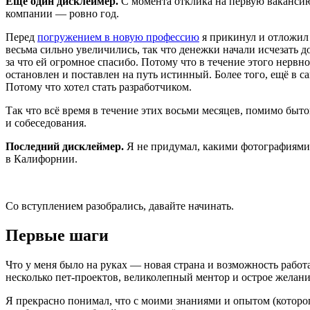
Ещё один дисклеймер.
С момента отклика на первую вакансию
компании — ровно год.
Перед
погружением в новую профессию
я прикинул и отложил 
весьма сильно увеличились, так что денежки начали исчезать д
за что ей огромное спасибо. Потому что в течение этого нервн
остановлен и поставлен на путь истинный. Более того, ещё в с
Потому что хотел стать разработчиком.
Так что всё время в течение этих восьми месяцев, помимо быто
и собеседования.
Последний дисклеймер.
Я не придумал, какими фотографиями 
в Калифорнии.
Со вступлением разобрались, давайте начинать.
Первые шаги
Что у меня было на руках — новая страна и возможность работа
несколько пет-проектов, великолепный ментор и острое желани
Я прекрасно понимал, что с моими знаниями и опытом
(
которо