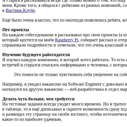
Я старался рассказывать везде где только можно о том, что и
меня. Кроме того, я общался с ребятами из разных компаний, 
в
Вастрик.Клубе
.
Ещё было очень классно, что из ниоткуда появлялись ребята, к
Пет-проекты
На каждом собеседовании я рассказывал про свои проекты
(
а и
который крутится на моём
Raspberry Pi
, собирает рассказ и отп
спрашивали подробности и отмечали, что это очень классный пр
Изучение будущего работодателя
Я изучил каждую компанию, в которой хотел работать. То есть 
встречей я старался отыскать информацию о человека, с котор
Это помогло не только чувствовать себя увереннее на со
Например, я увидел вакансию на Software Engineer с довольно 
наткнулся на другую вакансию — веб-разработчика в отдел марк
Делать чуть больше, чем требуется
На тестовые задания всегда уходит много времени. Но я трати
в таблице, то я ещё дописывал в скрипте возможность сразу по
и размещал эту страницу на своём хостинге, чтобы нетехническ
какое-то из наиболее удачным.