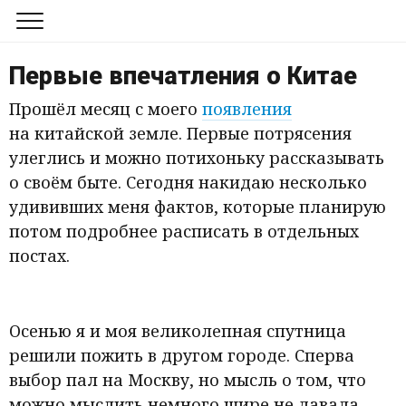
Обо мне
Первые впечатления о Китае
Блог
Прошёл месяц с моего
появления
на китайской земле. Первые потрясения
Канал в Телеграме
улеглись и можно потихоньку рассказывать
о своём быте. Сегодня накидаю несколько
удививших меня фактов, которые планирую
потом подробнее расписать в отдельных
постах.
Осенью я и моя великолепная спутница
решили пожить в другом городе. Сперва
выбор пал на Москву, но мысль о том, что
можно мыслить немного шире не давала