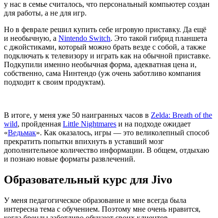
у нас в семье считалось, что персональный компьютер создан
для работы, а не для игр.
Но в феврале решил купить себе игровую приставку. Да ещё
и необычную, а
Nintendo Switch
. Это такой гибрид планшета
с джойстиками, который можно брать везде с собой, а также
подключать к телевизору и играть как на обычной приставке.
Подкупили именно необычная форма, адекватная цена и,
собственно, сама Нинтендо
(
уж очень заботливо компания
подходит к своим продуктам).
В итоге, у меня уже 50 наигранных часов в
Zelda: Breath of the
wild
, пройденная
Little Nightmares
и на подходе ожидает
«
Ведьмак
». Как оказалось, игры — это великолепный способ
прекратить попытки впихнуть в уставший мозг
дополнительное количество информации. В общем, отдыхаю
и познаю новые форматы развлечений.
Образовательный курс для Jivo
У меня педагогическое образование и мне всегда была
интересна тема с обучением. Поэтому мне очень нравится,
когда бренды заботливо обучают своих клиентов