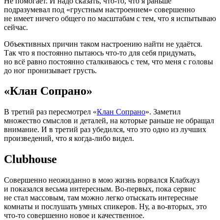
Не помогает. И надо сказать, что-то, что я раньше
подразумевал под
«
грустным настроением» совершенно
не имеет ничего общего по масштабам с тем, что я испытываю
сейчас.
Объективных причин таком настроению найти не удаётся.
Так что я постоянно пытаюсь что-то для себя придумать,
но всё равно постоянно сталкиваюсь с тем, что меня с головы
до ног пронизывает грусть.
«Клан Сопрано»
В третий раз пересмотрел
«
Клан Сопрано
». Заметил
множество смыслов и деталей, на которые раньше не обращал
внимание. И в третий раз убедился, что это одно из лучших
произведений, что я когда-либо видел.
Clubhouse
Совершенно неожиданно в мою жизнь ворвался Клабхауз
и показался весьма интересным. Во-первых, пока сервис
не стал массовым, там можно легко отыскать интересные
комнаты и послушать умных спикеров. Ну, а во-вторых, это
что-то совершенно новое и качественное.