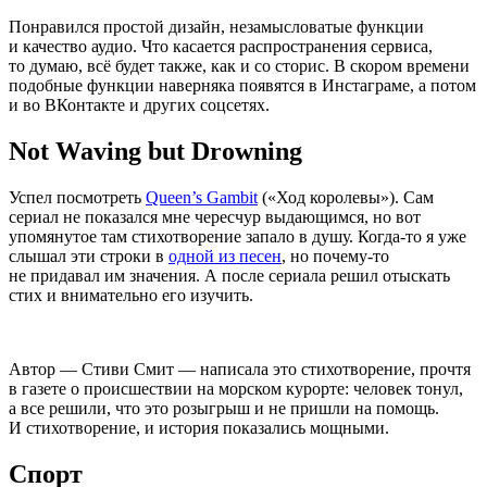
Понравился простой дизайн, незамысловатые функции
и качество аудио. Что касается распространения сервиса,
то думаю, всё будет также, как и со сторис. В скором времени
подобные функции наверняка появятся в Инстаграме, а потом
и во ВКонтакте и других соцсетях.
Not Waving but Drowning
Успел посмотреть
Queen’s Gambit
(
«Ход королевы»). Сам
сериал не показался мне чересчур выдающимся, но вот
упомянутое там стихотворение запало в душу. Когда-то я уже
слышал эти строки в
одной из песен
, но почему-то
не придавал им значения. А после сериала решил отыскать
стих и внимательно его изучить.
Автор — Стиви Смит — написала это стихотворение, прочтя
в газете о происшествии на морском курорте: человек тонул,
а все решили, что это розыгрыш и не пришли на помощь.
И стихотворение, и история показались мощными.
Спорт