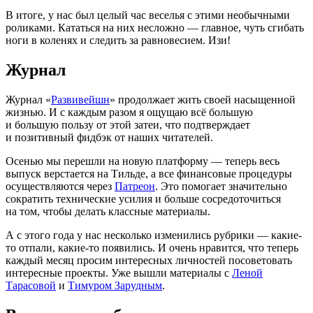
В итоге, у нас был целый час веселья с этими необычными
роликами. Кататься на них несложно — главное, чуть сгибать
ноги в коленях и следить за равновесием. Изи!
Журнал
Журнал
«
Развивейшн
» продолжает жить своей насыщенной
жизнью. И с каждым разом я ощущаю всё большую
и большую пользу от этой затеи, что подтверждает
и позитивный фидбэк от наших читателей.
Осенью мы перешли на новую платформу — теперь весь
выпуск верстается на Тильде, а все финансовые процедуры
осуществляются через
Патреон
. Это помогает значительно
сократить технические усилия и больше сосредоточиться
на том, чтобы делать классные материалы.
А с этого года у нас несколько изменились рубрики — какие-
то отпали, какие-то появились. И очень нравится, что теперь
каждый месяц просим интересных личностей посоветовать
интересные проекты. Уже вышли материалы с
Леной
Тарасовой
и
Тимуром Зарудным
.