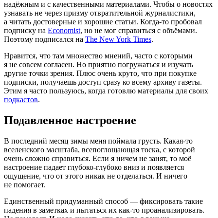
надёжным и с качественными материалами. Чтобы о новостях
узнавать не через призму отвратительной журналистики,
а читать достоверные и хорошие статьи. Когда-то пробовал
подписку на
Economist
, но не мог справиться с объёмами.
Поэтому подписался на
The New York Times
.
Нравится, что там множество мнений, часто с которыми
я не совсем согласен. Но приятно погружаться и изучать
другие точки зрения. Плюс очень круто, что при покупке
подписки, получаешь доступ сразу ко всему архиву газеты.
Этим я часто пользуюсь, когда готовлю материалы для своих
подкастов
.
Подавленное настроение
В последний месяц зимы меня поймала грусть. Какая-то
вселенского масштаба, всепоглощающая тоска, с которой
очень сложно справиться. Если я ничем не занят, то моё
настроение падает глубоко-глубоко вниз и появляется
ощущение, что от этого никак не отделаться. И ничего
не помогает.
Единственный придуманный способ — фиксировать такие
падения в заметках и пытаться их как-то проанализировать.