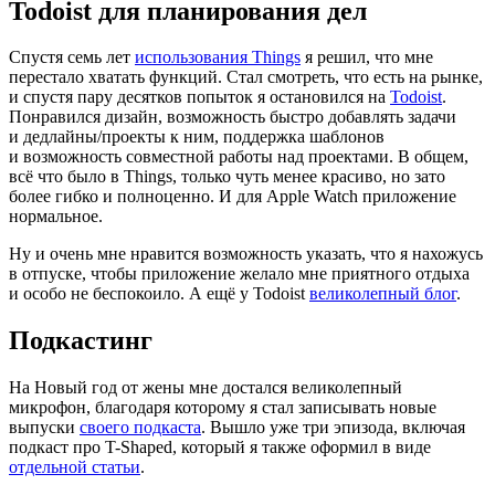
Todoist для планирования дел
Спустя семь лет
использования Things
я решил, что мне
перестало хватать функций. Стал смотреть, что есть на рынке,
и спустя пару десятков попыток я остановился на
Todoist
.
Понравился дизайн, возможность быстро добавлять задачи
и дедлайны/проекты к ним, поддержка шаблонов
и возможность совместной работы над проектами. В общем,
всё что было в Things, только чуть менее красиво, но зато
более гибко и полноценно. И для Apple Watch приложение
нормальное.
Ну и очень мне нравится возможность указать, что я нахожусь
в отпуске, чтобы приложение желало мне приятного отдыха
и особо не беспокоило. А ещё у Todoist
великолепный блог
.
Подкастинг
На Новый год от жены мне достался великолепный
микрофон, благодаря которому я стал записывать новые
выпуски
своего подкаста
. Вышло уже три эпизода, включая
подкаст про T-Shaped, который я также оформил в виде
отдельной статьи
.