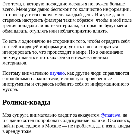
Это тема, в которую последние месяцы я погружен больше
всего. Меня уже давно беспокоит то количество информации,
которое крутится вокруг меня каждый день. И я уже давно
стараюсь настроить фильтры таким образом, чтобы в моё поле
зрения попадали лишь те материалы, которые не будут меня
обманывать, отуплять или неблагоприятно влиять.
То есть я однозначно не сторонник того, чтобы оградить себя
от всей входящей информации, уехать в лес и стараться
игнорировать то, что происходит в мире. Но я однозначно
не хочу плавать в потоках фейка и некачественных
материалов.
Поэтому внимательно
изучаю
, как другие люди справляются
с подобными сложностями, использую проверенные
инструменты и стараюсь избавить себя от информационного
мусора.
Ролики-квады
Моя супруга внимательно следит за аккаунтом
@marawa
, да
и я давно хотел попробовать олдскульные ролики. Оказалось,
найти роллердром в Москве — не проблема, да и взять квады
в аренду тоже.