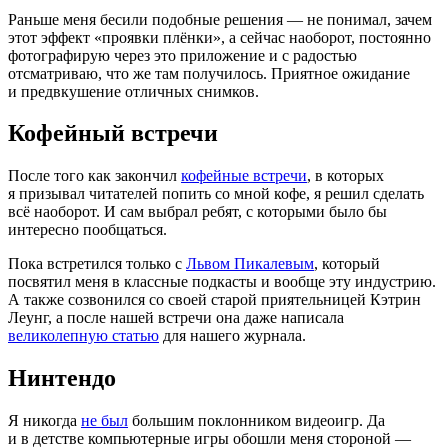
Раньше меня бесили подобные решения — не понимал, зачем
этот эффект
«
проявки плёнки», а сейчас наоборот, постоянно
фотографирую через это приложение и с радостью
отсматриваю, что же там получилось. Приятное ожидание
и предвкушение отличных снимков.
Кофейный встречи
После того как закончил
кофейные встречи
, в которых
я призывал читателей попить со мной кофе, я решил сделать
всё наоборот. И сам выбрал ребят, с которыми было бы
интересно пообщаться.
Пока встретился только с
Львом Пикалевым
, который
посвятил меня в классные подкасты и вообще эту индустрию.
А также созвонился со своей старой приятельницей Кэтрин
Леунг, а после нашей встречи она даже написала
великолепную статью
для нашего журнала.
Нинтендо
Я никогда
не был
большим поклонником видеоигр. Да
и в детстве компьютерные игры обошли меня стороной —